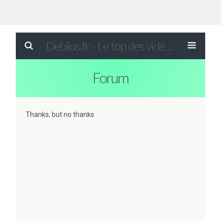
Debilos.fr - Le top des vidéos drôles du WEB !
Forum
Thanks, but no thanks