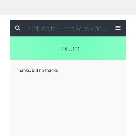
Debilos.fr - Le top des vidéos drôles du WEB !
Forum
Thanks, but no thanks