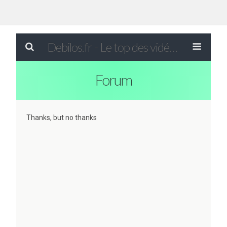
Debilos.fr - Le top des vidéos drôles du WEB !
Forum
Thanks, but no thanks