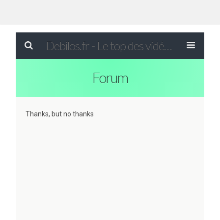
Debilos.fr - Le top des vidéos drôles du WEB !
Forum
Thanks, but no thanks