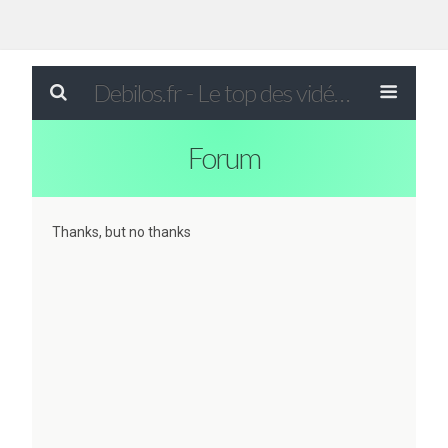
Debilos.fr - Le top des vidéos drôles du WEB !
Forum
Thanks, but no thanks