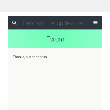
Debilos.fr - Le top des vidéos drôles du WEB !
Forum
Thanks, but no thanks