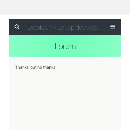
Debilos.fr - Le top des vidéos drôles du WEB !
Forum
Thanks, but no thanks