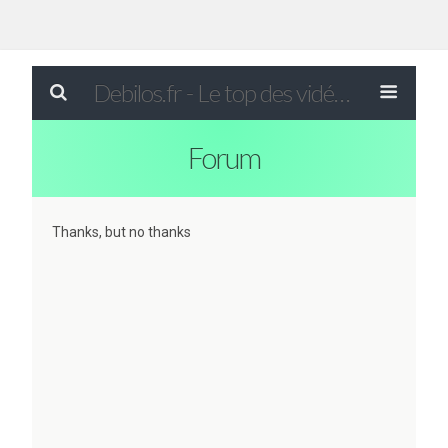
Debilos.fr - Le top des vidéos drôles du WEB !
Forum
Thanks, but no thanks