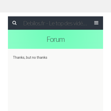
Debilos.fr - Le top des vidéos drôles du WEB !
Forum
Thanks, but no thanks