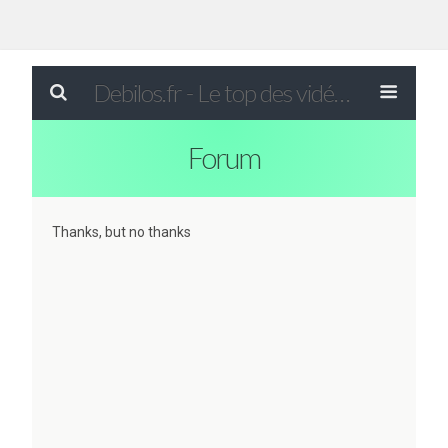
Debilos.fr - Le top des vidéos drôles du WEB !
Forum
Thanks, but no thanks