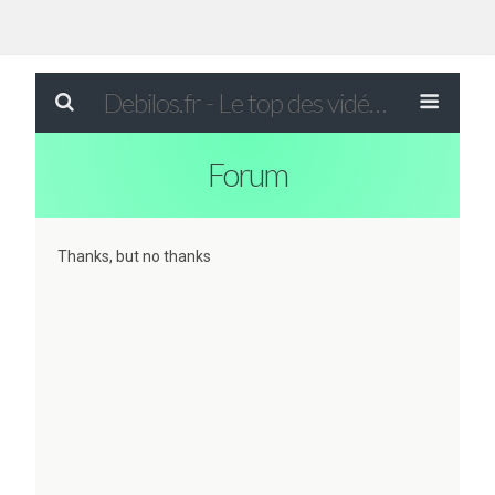
Debilos.fr - Le top des vidéos drôles du WEB !
Forum
Thanks, but no thanks