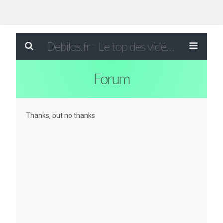
Debilos.fr - Le top des vidéos drôles du WEB !
Forum
Thanks, but no thanks