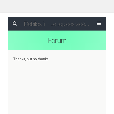
Debilos.fr - Le top des vidéos drôles du WEB !
Forum
Thanks, but no thanks