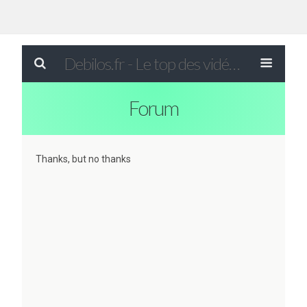
Debilos.fr - Le top des vidéos drôles du WEB !
Forum
Thanks, but no thanks