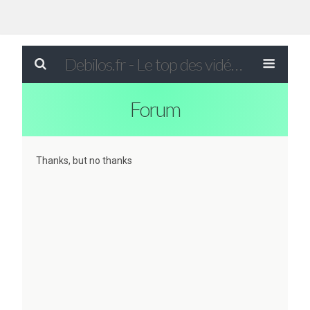
Debilos.fr - Le top des vidéos drôles du WEB !
Forum
Thanks, but no thanks