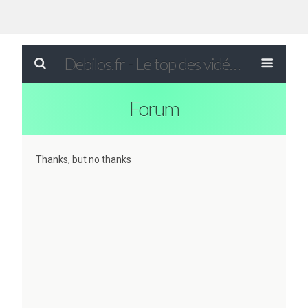
Debilos.fr - Le top des vidéos drôles du WEB !
Forum
Thanks, but no thanks