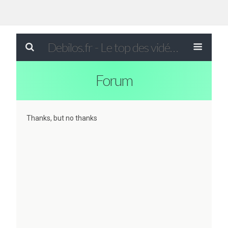
Debilos.fr - Le top des vidéos drôles du WEB !
Forum
Thanks, but no thanks