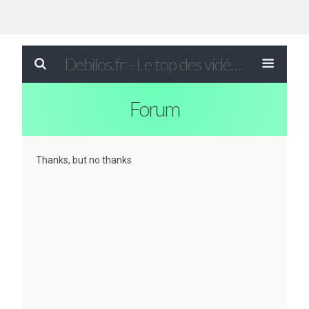
Debilos.fr - Le top des vidéos drôles du WEB !
Forum
Thanks, but no thanks