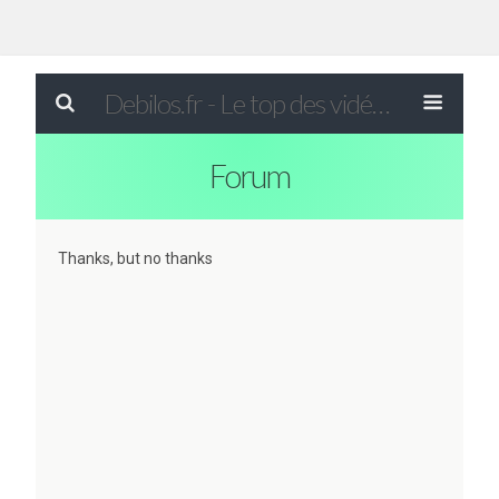
Debilos.fr - Le top des vidéos drôles du WEB !
Forum
Thanks, but no thanks