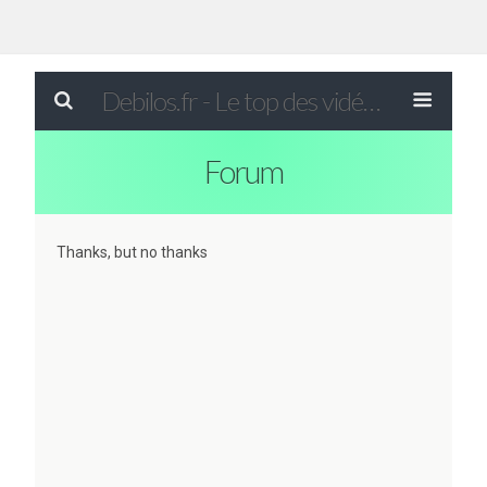
Debilos.fr - Le top des vidéos drôles du WEB !
Forum
Thanks, but no thanks