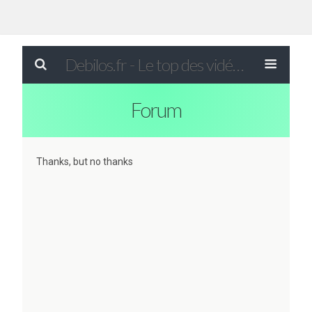
Debilos.fr - Le top des vidéos drôles du WEB !
Forum
Thanks, but no thanks