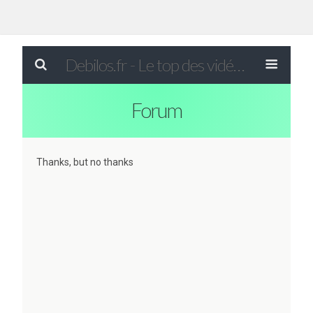
Debilos.fr - Le top des vidéos drôles du WEB !
Forum
Thanks, but no thanks