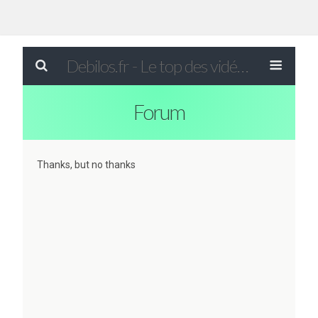
Debilos.fr - Le top des vidéos drôles du WEB !
Forum
Thanks, but no thanks