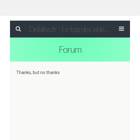
Debilos.fr - Le top des vidéos drôles du WEB !
Forum
Thanks, but no thanks