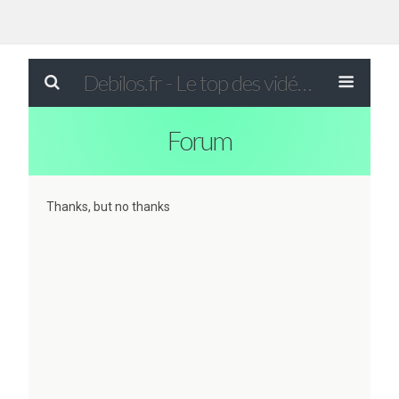
Debilos.fr - Le top des vidéos drôles du WEB !
Forum
Thanks, but no thanks