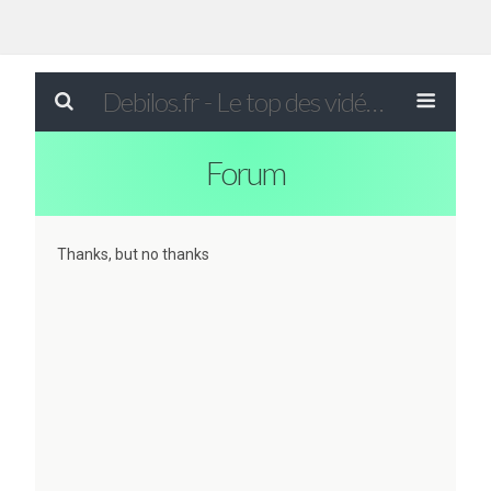
Debilos.fr - Le top des vidéos drôles du WEB !
Forum
Thanks, but no thanks