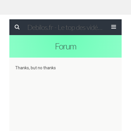
Debilos.fr - Le top des vidéos drôles du WEB !
Forum
Thanks, but no thanks