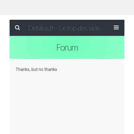
Debilos.fr - Le top des vidéos drôles du WEB !
Forum
Thanks, but no thanks