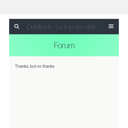
Debilos.fr - Le top des vidéos drôles du WEB !
Forum
Thanks, but no thanks