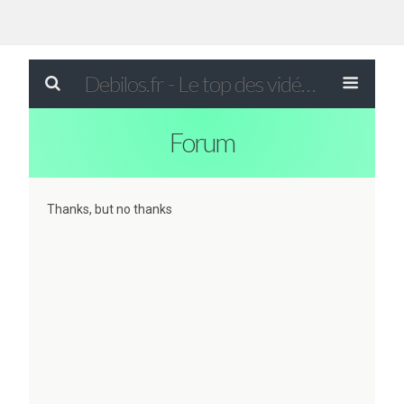
Debilos.fr - Le top des vidéos drôles du WEB !
Forum
Thanks, but no thanks