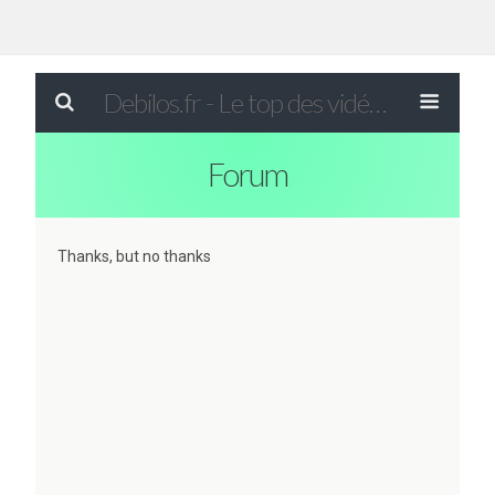
Debilos.fr - Le top des vidéos drôles du WEB !
Forum
Thanks, but no thanks