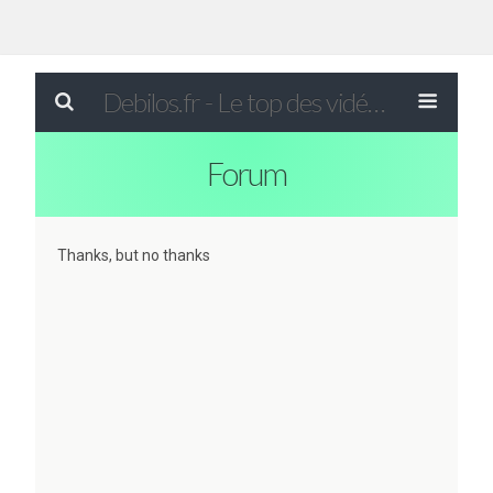
Debilos.fr - Le top des vidéos drôles du WEB !
Forum
Thanks, but no thanks