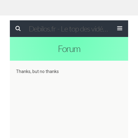
Debilos.fr - Le top des vidéos drôles du WEB !
Forum
Thanks, but no thanks