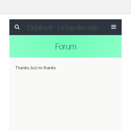
Debilos.fr - Le top des vidéos drôles du WEB !
Forum
Thanks, but no thanks