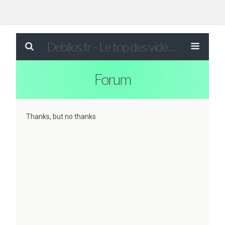
Debilos.fr - Le top des vidéos drôles du WEB !
Forum
Thanks, but no thanks