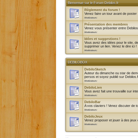
Bienvenue sur le Forum Debilos.fr
Règlement du forum !
Venez faire un tour avant de poster 
Modérateurs:
Présentation des membres
Venez vous présenter entre Debilos
Modérateurs:
Idées et suggestions !
Vous avez des idées pour le site, d
supprimer un lien. Venez le dire ici !
Modérateurs:
DEBILOBOX
DebiloSketch
Auteur du dimanche ou star de demain
persos et soyez publié sur Debilos.f
Modérateurs:
DebiloLien
Vous avez fait une trouvaille sur int
Modérateurs:
DebiloBar
A vos claviers ! Venez discuter de to
Modérateurs:
DebiloJeux
Venez proposer et jouer à des jeu
Modérateurs: