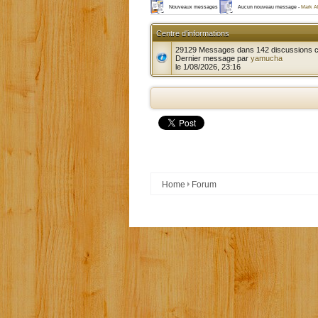
Nouveaux messages
Aucun nouveau message -
Mark A
Centre d'informations
29129 Messages dans 142 discussions 
Dernier message par
yamucha
le 1/08/2026, 23:16
Home
Forum