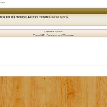
ll Read
crées par 583 Membres. Derniers membres:
delhiescorts01
Mingle Forum by
cartpauj
Version: 1.0.34 ; Page chargée en: 1.444 secondes.