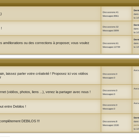
Dern
Discussions:41
;)
dan
Messages:8961
le 1/
Dern
Discussions:32
 !
dan
Messages:5899
le 1/
Dern
es améliorations ou des corrections à proposer, vous voulez
Discussions:61
dan
Messages:12739
le 1/
Aucun
, laissez parler votre créativité ! Proposez ici vos vidéos
Discussions:0
r
Messages:0
Aucun
Discussions:0
ernet (vidéos, photos, liens ...), venez la partager avec nous !
Messages:0
Aucun
Discussions:0
ut entre Debilos !
Messages:0
Dern
x complètement DEBILOS !!!
Discussions:8
dan
Messages:1530
peste
le 1/