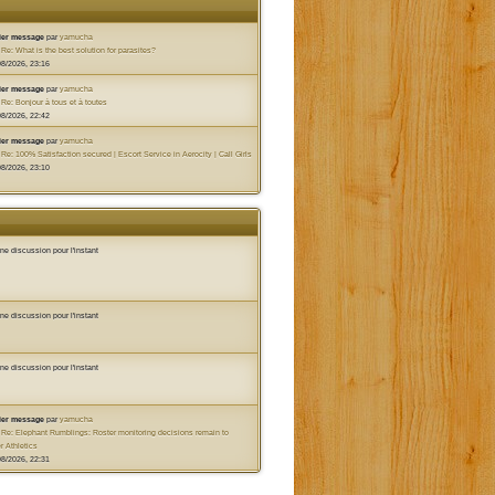
ier message
par
yamucha
s
Re: What is the best solution for parasites?
08/2026, 23:16
ier message
par
yamucha
s
Re: Bonjour à tous et à toutes
08/2026, 22:42
ier message
par
yamucha
s
Re: 100% Satisfaction secured | Escort Service in Aerocity | Call Girls
08/2026, 23:10
e discussion pour l'instant
e discussion pour l'instant
e discussion pour l'instant
ier message
par
yamucha
s
Re: Elephant Rumblings: Roster monitoring decisions remain to
r Athletics
08/2026, 22:31