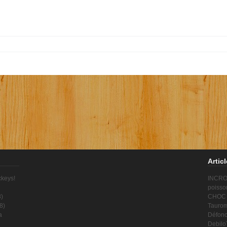
Artic
ckeys!
INCROY
poisso
8
)
CHOC !
8
)
Taurom
a
Défonc
Debilo