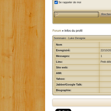
Se rappeler de moi
Forum
»
Infos du profil
Sommaire - Luke Designix
Nom
Enregistré:
22/10/20
Messages:
1
Lieu:
Petit déb
Site web:
AIM:
Yahoo:
Jabber/Google Talk:
Biographie: