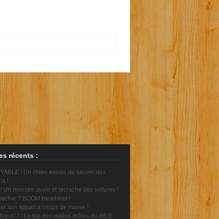
les récents :
ABLE ! Un chien essaie de sauver des
ns !
 Un monstre avale et recrache des voitures !
achie ? BOOM Headshot !
er son appart à coups de masse !
Top n°7 ! Le top des vidéos drôles du WEB