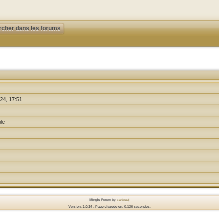
24, 17:51
ile
Mingle Forum by
cartpauj
Version: 1.0.34 ; Page chargée en: 0.126 secondes.