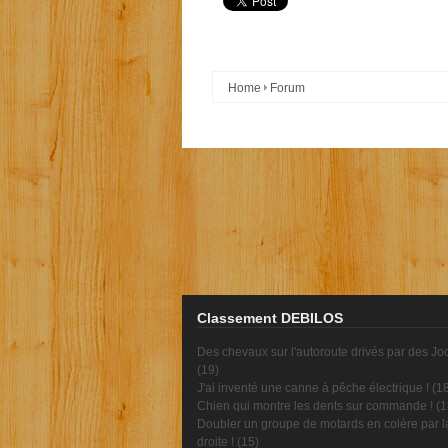
Home
Forum
Classement DEBILOS
Des chevaux sur l'autoroute drivés par des Jo
(
19
)
J'ai inventé une canne à pêche électrique ! (
1
Chien qui montre les dents sur commande ! (
1
Doubler un groupe de motards en colère par l
droite ! (
15
)