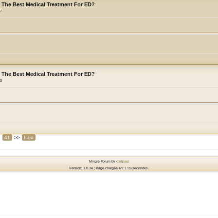
s The Best Medical Treatment For ED?
27
s The Best Medical Treatment For ED?
33
>>
41
Last
Mingle Forum by
cartpauj
Version: 1.0.34 ; Page chargée en: 1.59 secondes.