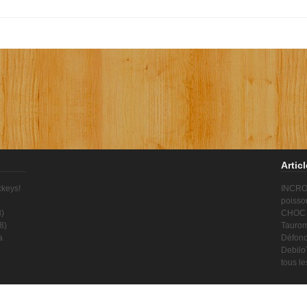
Artic
ckeys!
INCROY
poisso
8
)
CHOC !
8
)
Taurom
a
Défonc
Debilo
tous l