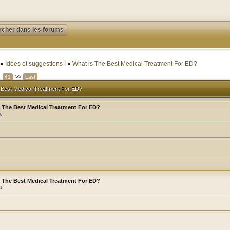
»
Idées et suggestions !
»
What is The Best Medical Treatment For ED?
>>
41
Last
 Best Medical Treatment For ED?
s The Best Medical Treatment For ED?
46
s The Best Medical Treatment For ED?
51