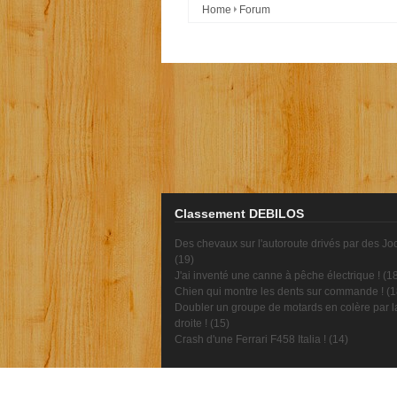
Home
Forum
Classement DEBILOS
Des chevaux sur l'autoroute drivés par des Jo
(
19
)
J'ai inventé une canne à pêche électrique ! (
1
Chien qui montre les dents sur commande ! (
1
Doubler un groupe de motards en colère par l
droite ! (
15
)
Crash d'une Ferrari F458 Italia ! (
14
)