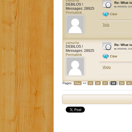
yamucha
Re: What i
DEBILOS !
le:
3/03/2026, 13:
Messages: 28925
Permalink
Citer
Tefa
yamucha
Re: What i
DEBILOS !
le:
3/03/2026, 13:
Messages: 28925
Permalink
Citer
Vogu
Pages:
<<
[
]
First
35
36
37
38
39
40