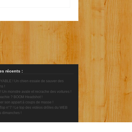
les récents :
ABLE ! Un chien essaie de sauver des
ns !
 Un monstre avale et recrache des voitures !
achie ? BOOM Headshot !
er son appart à coups de masse !
Top n°7 ! Le top des vidéos drôles du WEB
es dimanches !