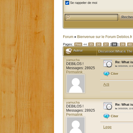
Se rappeler de moi
Forum
»
Bienvenue sur le Forum Debilos.fr
Pages:
<<
[
]
First
35
36
37
38
39
40
Auteur
Discussion:What is The
yamucha
Re: What i
DEBILOS !
le:
3/03/2026, 12:
Messages: 28925
Permalink
Citer
Acti
yamucha
Re: What i
DEBILOS !
le:
3/03/2026, 12:
Messages: 28925
Permalink
Citer
Lege