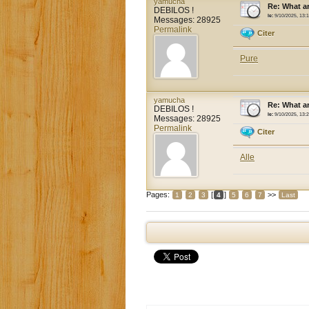
yamucha
Re: What a
DEBILOS !
le:
9/10/2025, 13:
Messages: 28925
Permalink
Citer
Pure
yamucha
Re: What a
DEBILOS !
le:
9/10/2025, 13:
Messages: 28925
Permalink
Citer
Alle
Pages:
[
]
>>
1
2
3
4
5
6
7
Last