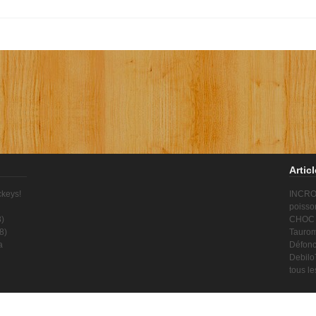
Artic
ckeys!
INCROY
poisso
8
)
CHOC !
8
)
Taurom
a
Défonc
Debilo
tous l