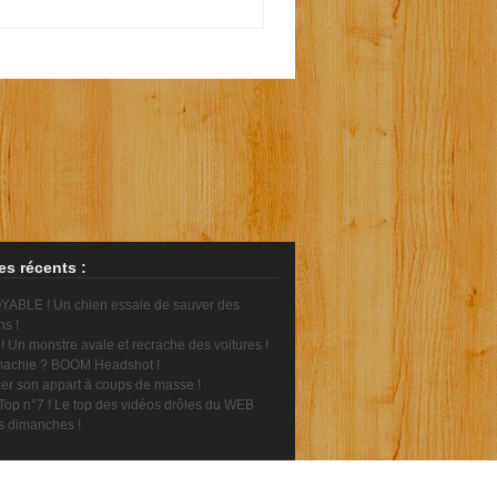
les récents :
ABLE ! Un chien essaie de sauver des
ns !
 Un monstre avale et recrache des voitures !
achie ? BOOM Headshot !
er son appart à coups de masse !
Top n°7 ! Le top des vidéos drôles du WEB
es dimanches !