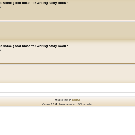
re some good ideas for writing story book?
15
re some good ideas for writing story book?
20
Mingle Forum by
cartpauj
Version: 1.0.34 ; Page chargée en: 1.571 secondes.