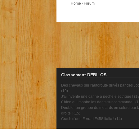
Home
Forum
Classement DEBILOS
Des chevaux sur l'autoroute drivés par des Jo
(
19
)
J'ai inventé une canne à pêche électrique ! (
1
Chien qui montre les dents sur commande ! (
1
Doubler un groupe de motards en colère par l
droite ! (
15
)
Crash d'une Ferrari F458 Italia ! (
14
)