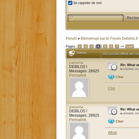
Se rappeler de moi
Forum
»
Bienvenue sur le Forum Debilos.fr
Pages:
[
]
>>
1
2
3
4
5
6
7
Last
Auteur
Discussion:What are som
yamucha
Re: What a
DEBILOS !
le:
9/10/2025, 12:
Messages: 28925
Permalink
Citer
Chri
yamucha
Re: What a
DEBILOS !
le:
9/10/2025, 12:
Messages: 28925
Permalink
Citer
What