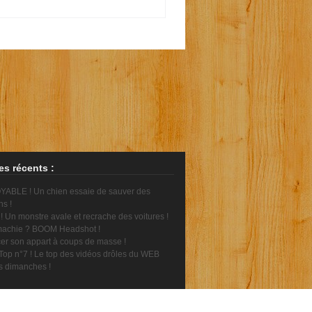
les récents :
ABLE ! Un chien essaie de sauver des
ns !
 Un monstre avale et recrache des voitures !
achie ? BOOM Headshot !
er son appart à coups de masse !
Top n°7 ! Le top des vidéos drôles du WEB
es dimanches !