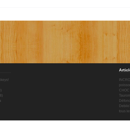
Artic
ckeys!
INCROY
poisso
8
)
CHOC !
8
)
Taurom
a
Défonc
Debilo
tous l