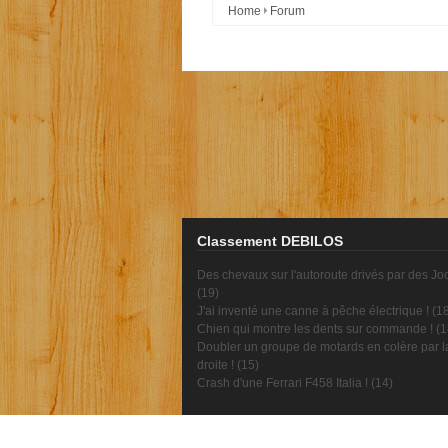
Home
Forum
Classement DEBILOS
Des chevaux sur l'autoroute drivés par des Jo
(
19
)
J'ai inventé une canne à pêche électrique ! (
1
Chien qui montre les dents sur commande ! (
1
Doubler un groupe de motards en colère par l
droite ! (
15
)
Crash d'une Ferrari F458 Italia ! (
14
)