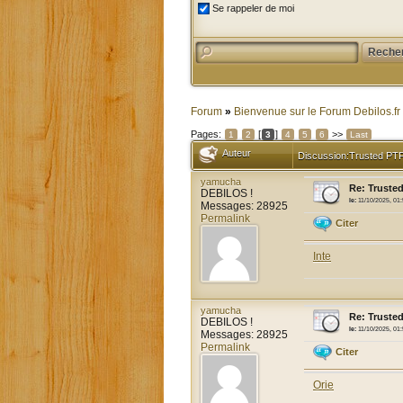
Se rappeler de moi
Forum
»
Bienvenue sur le Forum Debilos.fr
Pages:
[
]
>>
1
2
3
4
5
6
Last
Auteur
Discussion:Trusted PTF
yamucha
Re: Trusted
DEBILOS !
le:
11/10/2025, 01
Messages: 28925
Permalink
Citer
Inte
yamucha
Re: Trusted
DEBILOS !
le:
11/10/2025, 01
Messages: 28925
Permalink
Citer
Orie