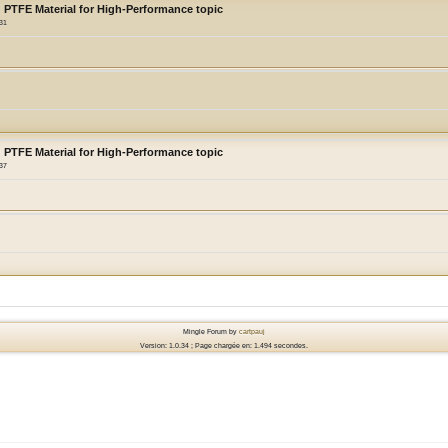
 PTFE Material for High-Performance topic
:31
 PTFE Material for High-Performance topic
:37
Mingle Forum by
cartpauj
Version: 1.0.34 ; Page chargée en: 1.494 secondes.