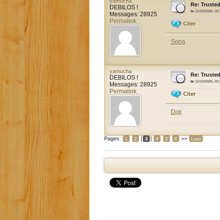
yamucha
Re: Trusted
DEBILOS !
le:
11/10/2025, 02
Messages: 28925
Permalink
Citer
Sona
yamucha
Re: Trusted
DEBILOS !
le:
11/10/2025, 02
Messages: 28925
Permalink
Citer
Digi
Pages:
[
]
>>
1
2
3
4
5
6
Last