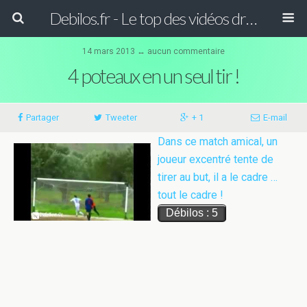
Debilos.fr - Le top des vidéos drôles du WEB !
14 mars 2013 ↔
aucun commentaire
4 poteaux en un seul tir !
Partager
Tweeter
+ 1
E-mail
Dans ce match amical, un
joueur excentré tente de
tirer au but, il a le cadre …
tout le cadre !