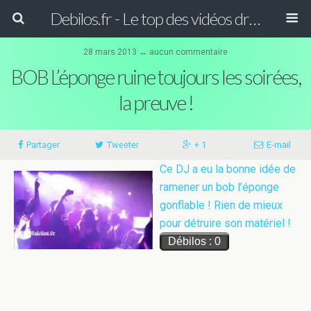
Debilos.fr - Le top des vidéos drôles du WEB !
28 mars 2013 ↔
aucun commentaire
BOB L’éponge ruine toujours les soirées,
la preuve !
Partager
Tweeter
+ 1
E-mail
Ce DJ a eu la bonne idée de
ramener un bob l’éponge
gonflable ! Rien de mieux
pour détruire son matériel !