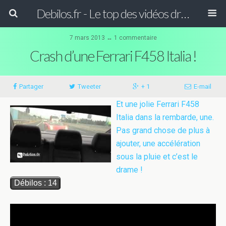
Debilos.fr - Le top des vidéos drôles du WEB !
7 mars 2013 ↔
1 commentaire
Crash d’une Ferrari F458 Italia !
Partager
Tweeter
+ 1
E-mail
Et une jolie Ferrari F458
Italia dans la rembarde, une.
Pas grand chose de plus à
ajouter, une accélération
sous la pluie et c’est le
drame !