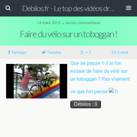
Debilos.fr - Le top des vidéos drôles du WEB !
14 mars 2013 ↔
aucun commentaire
Faire du vélo sur un toboggan !
Partager
Tweeter
+ 1
E-mail
Que se passe-t-il si l’on
essaie de faire du vélo sur
un toboggan ? Pas vraiment
ce que l’on pense