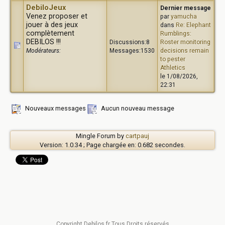
DebiloJeux
Dernier message
Venez proposer et
par
yamucha
jouer à des jeux
dans
Re: Elephant
complètement
Rumblings:
DEBILOS !!!
Discussions:8
Roster monitoring
Modérateurs:
Messages:1530
decisions remain
to pester
Athletics
le 1/08/2026,
22:31
Nouveaux messages
Aucun nouveau message
Mingle Forum by
cartpauj
Version: 1.0.34 ; Page chargée en: 0.682 secondes.
Copyright Debilos.fr Tous Droits réservés