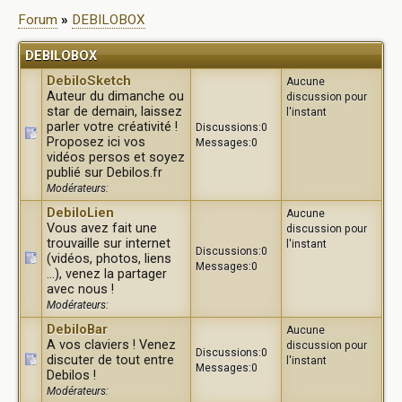
Forum
»
DEBILOBOX
DEBILOBOX
DebiloSketch
Aucune
Auteur du dimanche ou
discussion pour
star de demain, laissez
l'instant
parler votre créativité !
Discussions:0
Proposez ici vos
Messages:0
vidéos persos et soyez
publié sur Debilos.fr
Modérateurs:
DebiloLien
Aucune
Vous avez fait une
discussion pour
trouvaille sur internet
l'instant
Discussions:0
(vidéos, photos, liens
Messages:0
...), venez la partager
avec nous !
Modérateurs:
DebiloBar
Aucune
A vos claviers ! Venez
discussion pour
Discussions:0
discuter de tout entre
l'instant
Messages:0
Debilos !
Modérateurs: