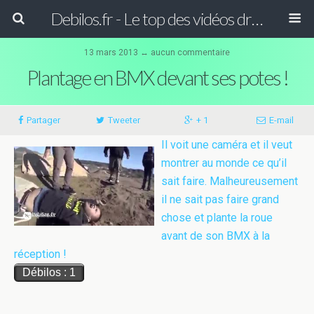
Debilos.fr - Le top des vidéos drôles du WEB !
13 mars 2013 ↔
aucun commentaire
Plantage en BMX devant ses potes !
Partager
Tweeter
+ 1
E-mail
Il voit une caméra et il veut
montrer au monde ce qu’il
sait faire. Malheureusement
il ne sait pas faire grand
chose et plante la roue
avant de son BMX à la
réception !