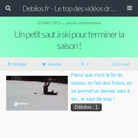
Debilos.fr - Le top des vidéos drôles du WEB !
20 mars 2013 ↔
aucun commentaire
Un petit saut à ski pour terminer la
saison !
Partager
Tweeter
+ 1
E-mail
Parce que c’est la fin de
saison, on fait des folies, on
se permet un dernier saut à
ski , le saut de trop !