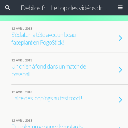
Debilos.fr - Le top des vidéos drôles du WEB !
12 AVRIL 2013
S’éclater la tête avec un beau
faceplant en PogoStick!
12 AVRIL 2013
Un chien à fond dans un match de
baseball !
12 AVRIL 2013
Faire des loopings au fast food !
12 AVRIL 2013
Doubler un groupe de motards