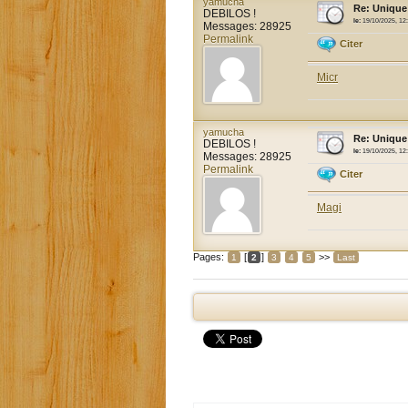
yamucha
Re: Unique
DEBILOS !
le:
19/10/2025, 12
Messages: 28925
Permalink
Citer
Micr
yamucha
Re: Unique
DEBILOS !
le:
19/10/2025, 12
Messages: 28925
Permalink
Citer
Magi
Pages:
[
]
>>
1
2
3
4
5
Last