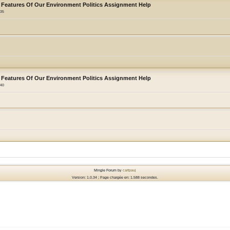
 Features Of Our Environment Politics Assignment Help
:35
 Features Of Our Environment Politics Assignment Help
:40
Mingle Forum by
cartpauj
Version: 1.0.34 ; Page chargée en: 1.588 secondes.