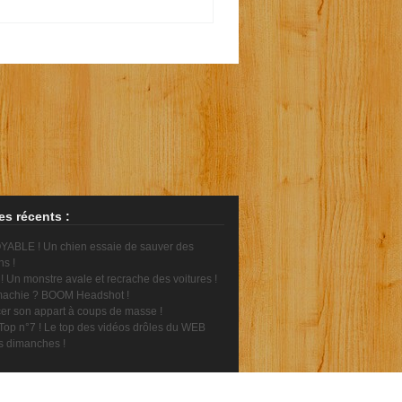
les récents :
ABLE ! Un chien essaie de sauver des
ns !
 Un monstre avale et recrache des voitures !
achie ? BOOM Headshot !
er son appart à coups de masse !
Top n°7 ! Le top des vidéos drôles du WEB
es dimanches !