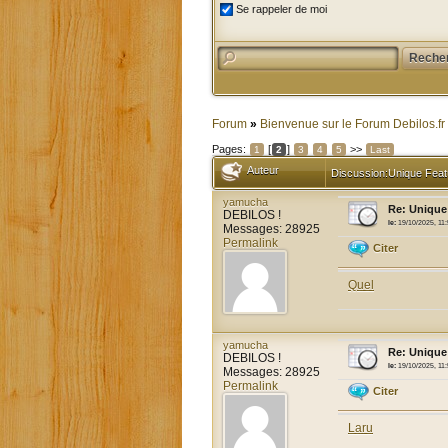
Se rappeler de moi
Forum
»
Bienvenue sur le Forum Debilos.fr
Pages:
[
]
>>
1
2
3
4
5
Last
Auteur
Discussion:Unique Feat
yamucha
Re: Unique
DEBILOS !
le:
19/10/2025, 11
Messages: 28925
Permalink
Citer
Quel
yamucha
Re: Unique
DEBILOS !
le:
19/10/2025, 11
Messages: 28925
Permalink
Citer
Laru