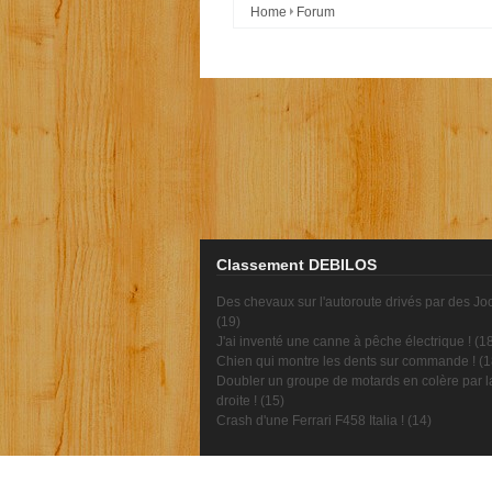
Home
Forum
Classement DEBILOS
Des chevaux sur l'autoroute drivés par des Jo
(
19
)
J'ai inventé une canne à pêche électrique ! (
1
Chien qui montre les dents sur commande ! (
1
Doubler un groupe de motards en colère par l
droite ! (
15
)
Crash d'une Ferrari F458 Italia ! (
14
)