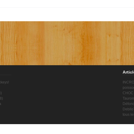
Artic
ckeys!
INCROY
poisso
8
)
CHOC !
8
)
Taurom
a
Défonc
Debilo
tous l