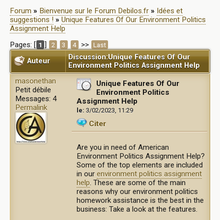
Forum
»
Bienvenue sur le Forum Debilos.fr
»
Idées et
suggestions !
»
Unique Features Of Our Environment Politics
Assignment Help
Pages: [
]
>>
1
2
3
4
Last
Discussion:Unique Features Of Our
Auteur
Environment Politics Assignment Help
masonethan
Unique Features Of Our
Petit débile
Environment Politics
Messages: 4
Assignment Help
Permalink
le:
3/02/2023, 11:29
Citer
Are you in need of American
Environment Politics Assignment Help?
Some of the top elements are included
in our
environment politics assignment
help
. These are some of the main
reasons why our environment politics
homework assistance is the best in the
business: Take a look at the features.