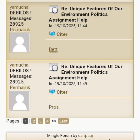
yamucha
Re: Unique Features Of Our
DEBILOS !
Environment Politics
Messages:
Assignment Help
28925
le:
19/10/2025, 11:44
Permalink
Citer
Bett
yamucha
Re: Unique Features Of Our
DEBILOS !
Environment Politics
Messages:
Assignment Help
28925
le:
19/10/2025, 11:49
Permalink
Citer
Pros
Pages: [
]
>>
1
2
3
4
Last
Mingle Forum by
cartpauj